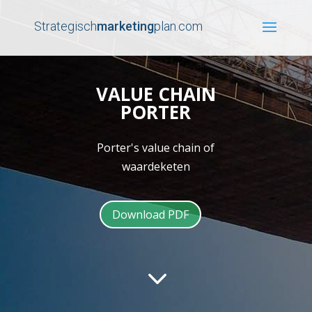
Strategisch
marketing
plan.com
VALUE CHAIN
PORTER
Porter's value chain of
waardeketen
Download PDF
3