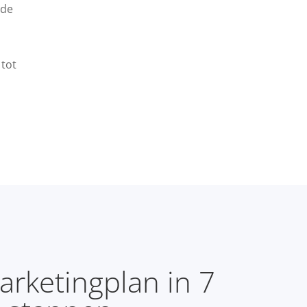
nde
tot
rketingplan in 7