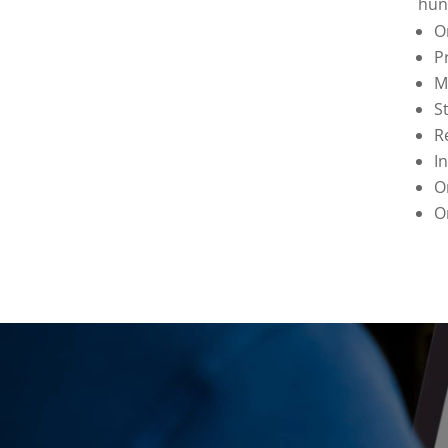
hun 
O
P
M
S
R
I
O
O