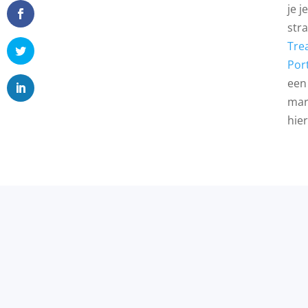
je 
str
Tre
Por
een
mar
hie