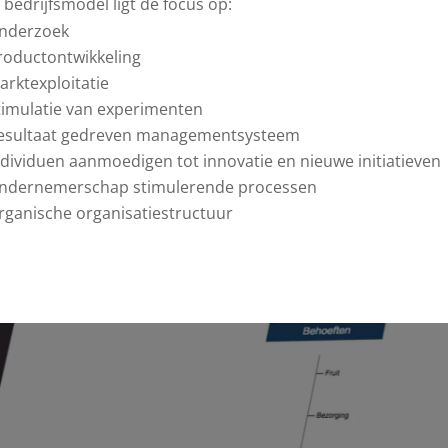
bedrijfsmodel ligt de focus op:
nderzoek
roductontwikkeling
arktexploitatie
timulatie van experimenten
esultaat gedreven managementsysteem
ndividuen aanmoedigen tot innovatie en nieuwe initiatieven
ndernemerschap stimulerende processen
rganische organisatiestructuur