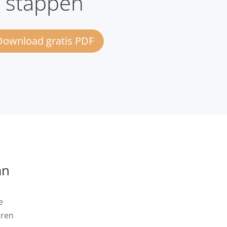
stappen
Download gratis PDF
an
e
eren