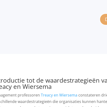
troductie tot de waardestrategieën v
eacy en Wiersema
agement professoren
Treacy en Wiersema
constateren dri
schillende waardestrategieën die organisaties kunnen hant