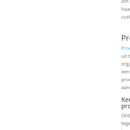
om 
haa
cus
Pr
Pro
uit 
org
een
pro
aan
Ke
pr
Ond
tege