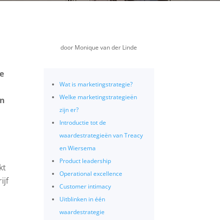
door
Monique van der Linde
de
Wat is marketingstrategie?
Welke marketingstrategieën
en
zijn er?
Introductie tot de
waardestrategieën van Treacy
en Wiersema
Product leadership
kt
Operational excellence
ijf
Customer intimacy
Uitblinken in één
waardestrategie