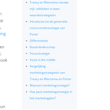
Treacy en Wiersema nieuwe
stijl: uitblinken in twee
n
waardestrategieën
op
Introductie tot de generieke
,
concurrentiestrategie van
ing
Porter
Differentiatie
een
Kostenleiderschap
;
Focusstrategie
 ook
Stuck in the middle
Vergelijking
marketingstrategieën van
Treacy en Wiersema en Porter
Waarom marketingstrategie?
Hoe past marketingstrategie in
het marketingplan?
kun