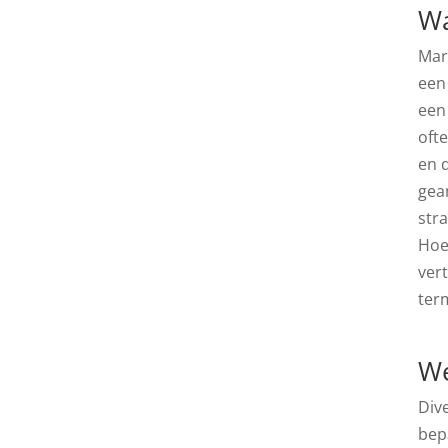
Wa
Mar
een 
een
oft
en 
gea
stra
Hoe
ver
ter
We
Div
bep