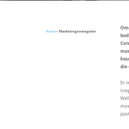
Om 
Home
»
Marketingstrategieën
bed
Con
mar
keu
die
Er 
toe
Wel
moe
past