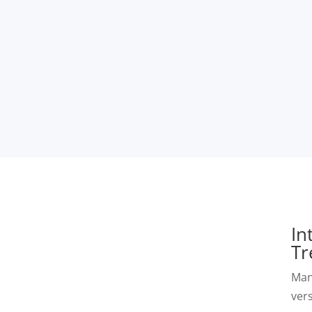
In
Tr
Man
ver