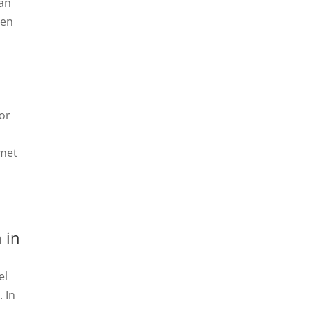
an
 en
or
 met
 in
el
 In